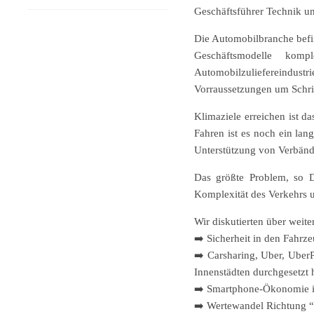
Geschäftsführer Technik u
Die Automobilbranche befind
Geschäftsmodelle ko
Automobilzuliefereindustr
Vorraussetzungen um Schrit
Klimaziele erreichen ist 
Fahren ist es noch ein la
Unterstützung von Verbän
Das größte Problem, so Da
Komplexität des Verkehrs u
Wir diskutierten über wei
➡️ Sicherheit in den Fahr
➡️ Carsharing, Uber, UberP
Innenstädten durchgesetzt
➡️ Smartphone-Ökonomie im 
➡️ Wertewandel Richtung “Ic