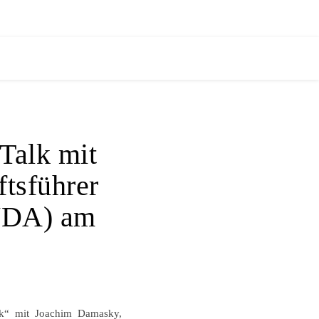
Talk mit
tsführer
(VDA) am
lk“ mit Joachim Damasky,