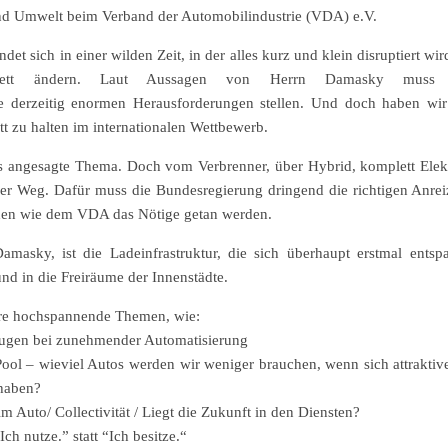
nd Umwelt beim Verband der Automobilindustrie (VDA) e.V.
et sich in einer wilden Zeit, in der alles kurz und klein disruptiert wird
mplett ändern. Laut Aussagen von Herrn Damasky muss s
ie derzeitig enormen Herausforderungen stellen. Und doch haben wir
t zu halten im internationalen Wettbewerb.
das angesagte Thema. Doch vom Verbrenner, über Hybrid, komplett Ele
nger Weg. Dafür muss die Bundesregierung dringend die richtigen Anrei
den wie dem VDA das Nötige getan werden.
masky, ist die Ladeinfrastruktur, die sich überhaupt erstmal entsp
nd in die Freiräume der Innenstädte.
tere hochspannende Themen, wie:
zeugen bei zunehmender Automatisierung
ool – wieviel Autos werden wir weniger brauchen, wenn sich attraktiv
 haben?
Auto/ Collectivität / Liegt die Zukunft in den Diensten?
h nutze.” statt “Ich besitze.“